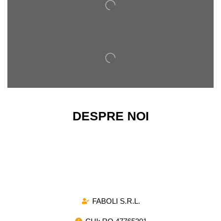
DESPRE NOI
Magazinul nostru ofera o gama variata de arcuri de
compresie si de tractiune, destinate atat pentru
utilizarea industriala, cat si pentru proiectele de mica
amploare.
FABOLI S.R.L.