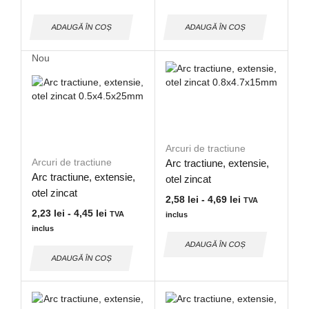
ADAUGĂ ÎN COȘ
ADAUGĂ ÎN COȘ
Nou
Arcuri de tractiune
Arcuri de tractiune
Arc tractiune, extensie,
Arc tractiune, extensie,
otel zincat
otel zincat
0.8×4.7x15mm
2,58
lei
-
4,69
lei
TVA
0.5×4.5x25mm
2,23
lei
-
4,45
lei
TVA
inclus
inclus
ADAUGĂ ÎN COȘ
ADAUGĂ ÎN COȘ