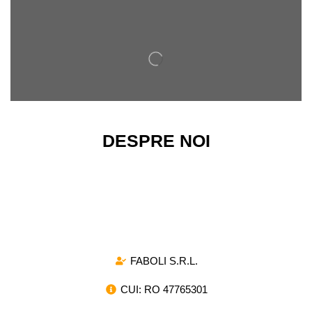
DESPRE NOI
Magazinul nostru ofera o gama variata de arcuri de
compresie si de tractiune, destinate atat pentru
utilizarea industriala, cat si pentru proiectele de mica
amploare.
FABOLI S.R.L.
CUI: RO 47765301