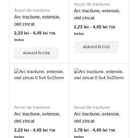
Arcuri de tractiune
Arcuri de tractiune
Arc tractiune, extensie,
Arc tractiune, extensie,
otel zincat
otel zincat
0.5×4.5x12mm
2,23
lei
-
4,45
lei
TVA
0.5×3.5x25mm
2,23
lei
-
4,45
lei
TVA
inclus
inclus
ADAUGĂ ÎN COȘ
ADAUGĂ ÎN COȘ
Arcuri de tractiune
Arcuri de tractiune
Arc tractiune, extensie,
Arc tractiune, extensie,
otel zincat
otel zincat
0.5×4.5x15mm
0.5×4.5x20mm
2,23
lei
-
4,45
lei
1,78
lei
-
4,45
lei
TVA
TVA
inclus
inclus