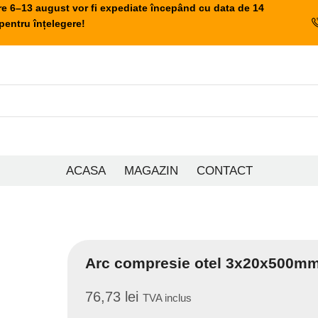
re 6–13 august vor fi expediate începând cu data de 14
entru înțelegere!
ACASA
MAGAZIN
CONTACT
Arc compresie otel 3x20x500m
76,73
lei
TVA inclus