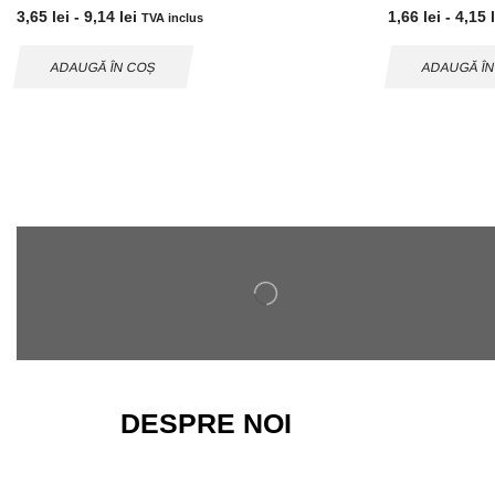
3,65
lei
-
9,14
lei
1,66
lei
-
4,15
TVA inclus
ADAUGĂ ÎN COȘ
ADAUGĂ Î
DESPRE NOI
Magazinul nostru ofera o gama variata de