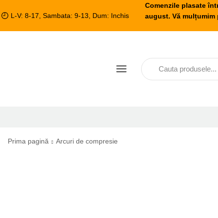
Comenzile plasate înt
L-V: 8-17, Sambata: 9-13, Dum: Inchis
august. Vă mulțumim p
Prima pagină
Arcuri de compresie