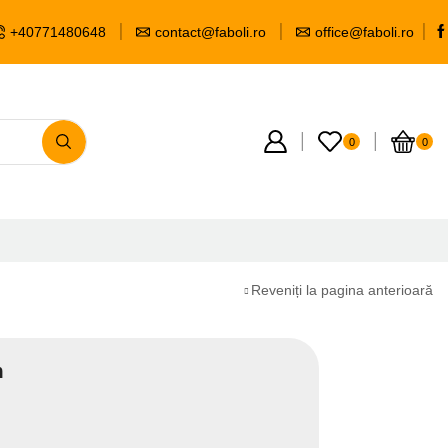
+40771480648
contact@faboli.ro
office@faboli.ro
0
0
Reveniți la pagina anterioară
m