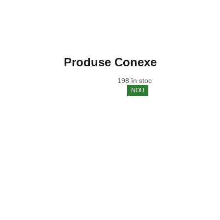
Produse Conexe
198 în stoc
NOU