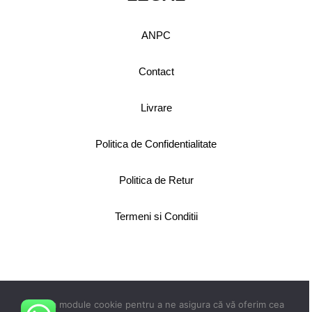
ANPC
Contact
Livrare
Politica de Confidentialitate
Politica de Retur
Termeni si Conditii
Copyright 2024 © Faboli.ro
Utilizăm module cookie pentru a ne asigura că vă oferim cea
toate drepturile rezervate.