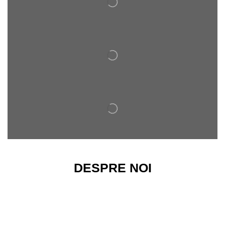
DESPRE NOI
Magazinul nostru ofera o gama variata de arcuri de
compresie si de tractiune, destinate atat pentru
utilizarea industriala, cat si pentru proiectele de mica
amploare.