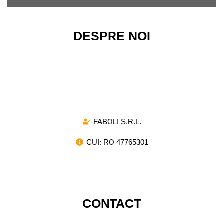
DESPRE NOI
Magazinul nostru ofera o gama variata de arcuri de
compresie si de tractiune, destinate atat pentru
utilizarea industriala, cat si pentru proiectele de mica
amploare.
FABOLI S.R.L.
CUI: RO 47765301
CONTACT