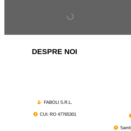
DESPRE NOI
Magazinul nostru ofera o gama variata de
arcuri de compresie si de tractiune,
destinate atat pentru utilizarea industriala,
cat si pentru proiectele de mica amploare.
FABOLI S.R.L.
CUI: RO 47765301
Samba