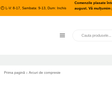
Comenzile plasate înt
L-V: 8-17, Sambata: 9-13, Dum: Inchis
august. Vă mulțumim p
Prima pagină
Arcuri de compresie