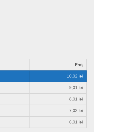
Preț
10,02
lei
9,01
lei
8,01
lei
7,02
lei
6,01
lei