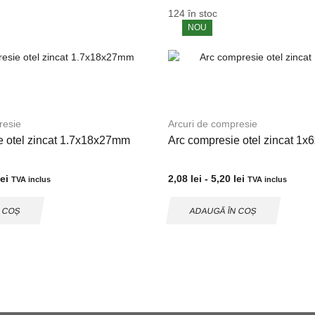
124 în stoc
NOU
resie
Arcuri de compresie
e otel zincat 1.7x18x27mm
Arc compresie otel zincat 1
lei
2,08
lei
-
5,20
lei
TVA inclus
TVA inclus
N COȘ
ADAUGĂ ÎN COȘ