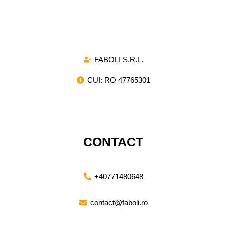
compresie si de tractiune, destinate atat pentru
utilizarea industriala, cat si pentru proiectele de mica
amploare.
FABOLI S.R.L.
CUI: RO 47765301
CONTACT
+40771480648
contact@faboli.ro