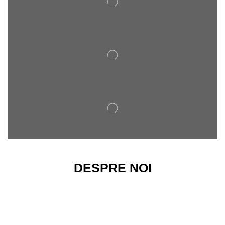
DESPRE NOI
Magazinul nostru ofera o gama variata de arcuri de
compresie si de tractiune, destinate atat pentru
utilizarea industriala, cat si pentru proiectele de mica
amploare.