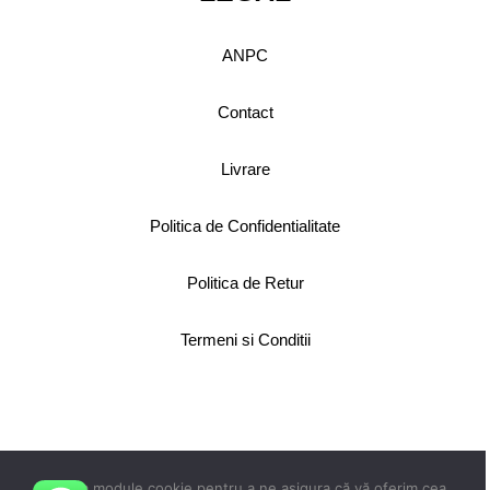
ANPC
Contact
Livrare
Politica de Confidentialitate
Politica de Retur
Termeni si Conditii
Copyright 2024 © Faboli.ro
toate drepturile rezervate.
Utilizăm module cookie pentru a ne asigura că vă oferim cea