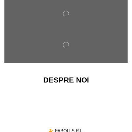
DESPRE NOI
Magazinul nostru ofera o gama variata de arcuri de
compresie si de tractiune, destinate atat pentru
utilizarea industriala, cat si pentru proiectele de mica
amploare.
FABOLI S.R.L.