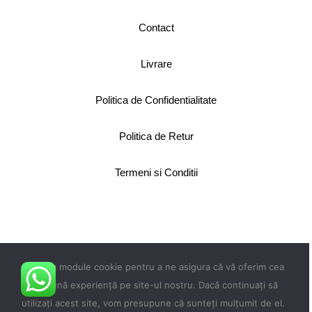
Contact
Livrare
Politica de Confidentialitate
Politica de Retur
Termeni si Conditii
Copyright 2024 © Faboli.ro
toate drepturile rezervate.
Utilizăm module cookie pentru a ne asigura că vă oferim cea
Magazin online vanzari
mai bună experiență pe site-ul nostru. Dacă continuați să
arcuri de compresie si
utilizați acest site, vom presupune că sunteți mulțumit de el.
tractiune. Construit de