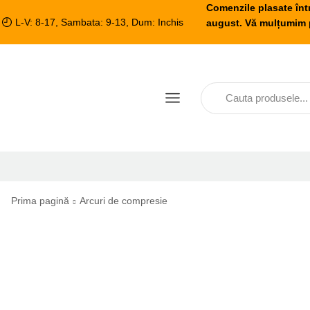
Comenzile plasate înt
L-V: 8-17, Sambata: 9-13, Dum: Inchis
august. Vă mulțumim p
Prima pagină
Arcuri de compresie