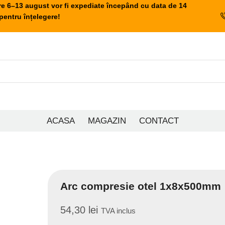
re 6–13 august vor fi expediate începând cu data de 14
entru înțelegere!
ACASA
MAGAZIN
CONTACT
Arc compresie otel 1x8x500mm
54,30
lei
TVA inclus