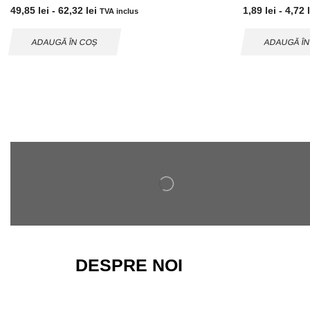
49,85
lei
-
62,32
lei
1,89
lei
-
4,72
TVA inclus
ADAUGĂ ÎN COȘ
ADAUGĂ Î
DESPRE NOI
Magazinul nostru ofera o gama variata de