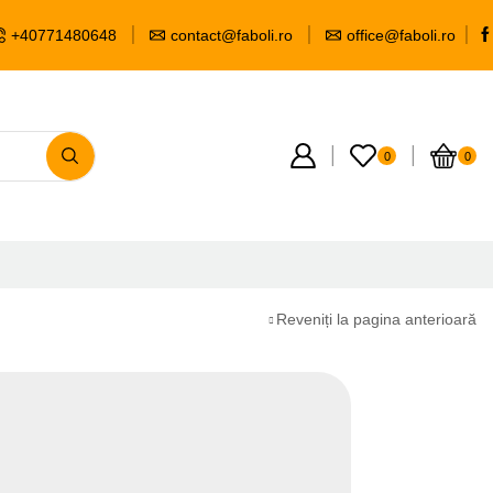
+40771480648
contact@faboli.ro
office@faboli.ro
0
0
Reveniți la pagina anterioară