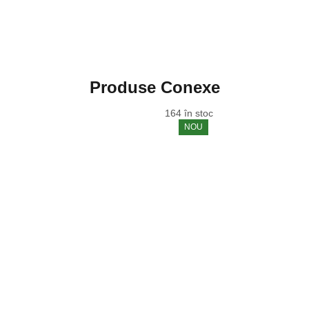
Produse Conexe
164 în stoc
NOU