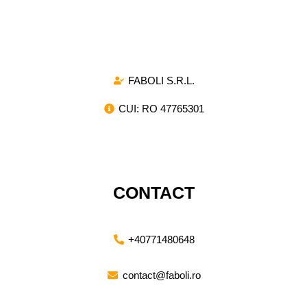
compresie si de tractiune, destinate atat pentru
utilizarea industriala, cat si pentru proiectele de mica
amploare.
FABOLI S.R.L.
CUI: RO 47765301
CONTACT
+40771480648
contact@faboli.ro